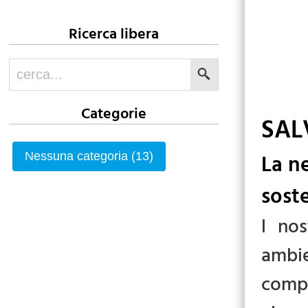
Ricerca libera
Categorie
SAL
La n
Nessuna categoria (13)
sost
l nos
ambie
compi