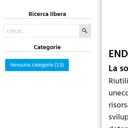
Ricerca libera
Categorie
END
La s
Nessuna categoria (13)
Riut
uneco
riso
svil