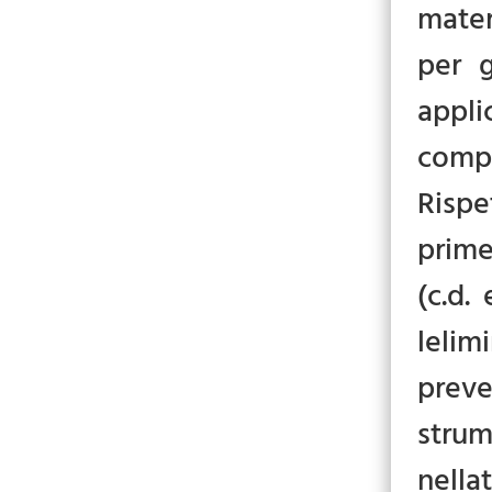
mater
per g
appli
compo
Rispe
prime
(c.d.
lelim
preve
strum
nell