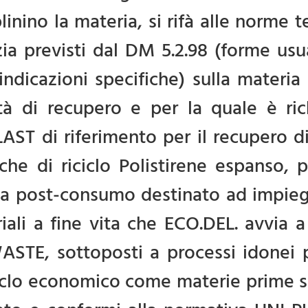
plinino la materia, si rifà alle norme 
izia previsti dal DM 5.2.98 (forme u
 indicazioni specifiche) sulla materi
ità di recupero e per la quale è ri
AST di riferimento per il recupero d
iche di riciclo Polistirene espanso, 
a post-consumo destinato ad impieghi
iali a fine vita che ECO.DEL. avvia 
STE, sottoposti a processi idonei p
iclo economico come materie prime s