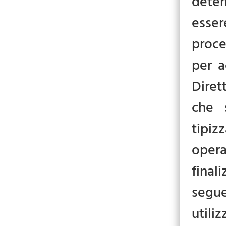
deter
esser
proce
per a
Diret
che 
tipiz
opera
final
segue
utili