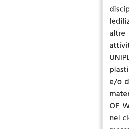
disci
ledil
altre
attiv
UNIPL
plast
e/o d
mater
OF WA
nel c